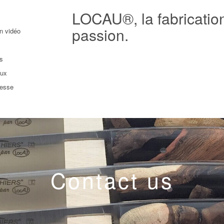
LOCAU®, la fabricatio
passion.
n vidéo
ts
aux
resse
Contact us