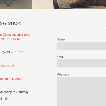
ORY SHOP:
es Chaussetiers 63000 –
NT FERRAND
Name
 (0)4 43 46 10 27
Email
eaux-co.fr
Message
 co sur instagram
nesday to Saturday:
18h30