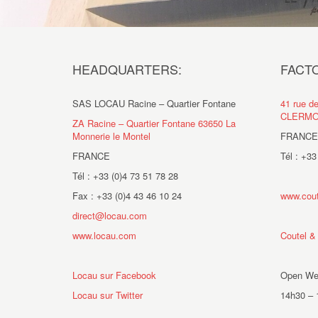
HEADQUARTERS:
FACT
SAS LOCAU Racine – Quartier Fontane
41 rue d
CLERMO
ZA Racine – Quartier Fontane 63650 La
Monnerie le Montel
FRANCE
FRANCE
Tél : +33
Tél : +33 (0)4 73 51 78 28
Fax : +33 (0)4 43 46 10 24
www.cout
direct@locau.com
www.locau.com
Coutel &
Locau sur Facebook
Open Wed
Locau sur Twitter
14h30 – 