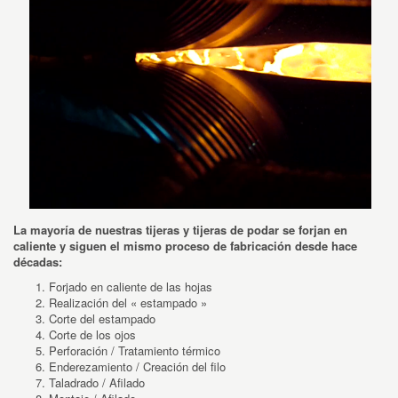
La mayoría de nuestras tijeras y tijeras de podar se forjan en
caliente y siguen el mismo proceso de fabricación desde hace
décadas:
Forjado en caliente de las hojas
Realización del « estampado »
Corte del estampado
Corte de los ojos
Perforación / Tratamiento térmico
Enderezamiento / Creación del filo
Taladrado / Afilado