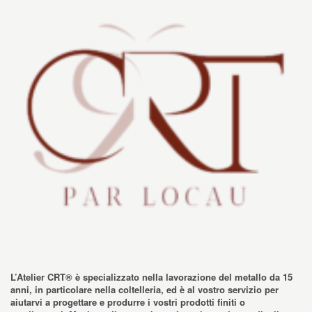
L’Atelier CRT® è specializzato nella lavorazione del metallo da 15
anni, in particolare nella coltelleria, ed è al vostro servizio per
aiutarvi a progettare e produrre i vostri prodotti finiti o