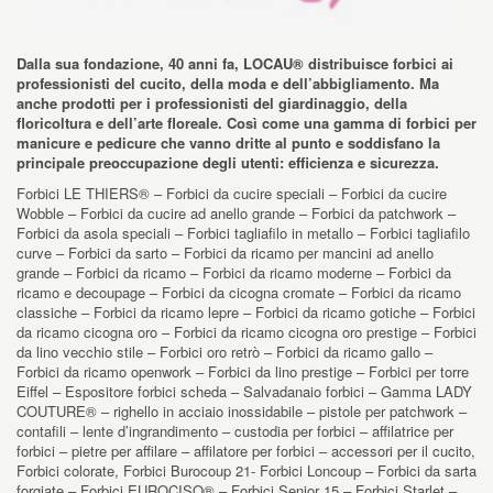
Dalla sua fondazione, 40 anni fa, LOCAU® distribuisce forbici ai
professionisti del cucito, della moda e dell’abbigliamento. Ma
anche prodotti per i professionisti del giardinaggio, della
floricoltura e dell’arte floreale. Così come una gamma di forbici per
manicure e pedicure che vanno dritte al punto e soddisfano la
principale preoccupazione degli utenti: efficienza e sicurezza.
Forbici LE THIERS® – Forbici da cucire speciali – Forbici da cucire
Wobble – Forbici da cucire ad anello grande – Forbici da patchwork –
Forbici da asola speciali – Forbici tagliafilo in metallo – Forbici tagliafilo
curve – Forbici da sarto – Forbici da ricamo per mancini ad anello
grande – Forbici da ricamo – Forbici da ricamo moderne – Forbici da
ricamo e decoupage – Forbici da cicogna cromate – Forbici da ricamo
classiche – Forbici da ricamo lepre – Forbici da ricamo gotiche – Forbici
da ricamo cicogna oro – Forbici da ricamo cicogna oro prestige – Forbici
da lino vecchio stile – Forbici oro retrò – Forbici da ricamo gallo –
Forbici da ricamo openwork – Forbici da lino prestige – Forbici per torre
Eiffel – Espositore forbici scheda – Salvadanaio forbici – Gamma LADY
COUTURE® – righello in acciaio inossidabile – pistole per patchwork –
contafili – lente d’ingrandimento – custodia per forbici – affilatrice per
forbici – pietre per affilare – affilatore per forbici – accessori per il cucito,
Forbici colorate, Forbici Burocoup 21- Forbici Loncoup – Forbici da sarta
forgiate – Forbici EUROCISO® – Forbici Senior 15 – Forbici Starlet –