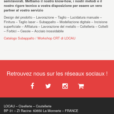
semilavorati. Mettiamo il nostro know-how, i nostri metodi e il
nostro rigore tecnico a vostra disposizione per essere un vero
partner al vostro servizio
Design del prodotto – Lavorazione – Taglio – Lucidatura manuale –
Finitura – Taglio laser – Subappalto – Modellazione digitale – Incisione
superficiale – Affilatura – Lavorazione del metallo – Coltelleria – Coltelli
– Forbici – Cesoie – Acciaio inossidabile
Catalogo Subappalto / Workshop CRT di LOCAU
Retrouvez nous sur les réseaux sociaux !
LOCAU – Cisellerie – Coutellerie
BP 31 – ZI Racine- 63650 La Monnerie – FRANCE