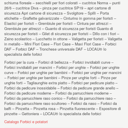
schiuma floreale – secchielli per fiori colorati – cucitrice Norma – punti
26/6 – cucitrice Diva – pinza per cucitrice SP19 – apri cartone di
sicurezza Apri cartone di sicurezza – Svolgitore – Spilli – Porta
etichette – Graffette galvanizzate – Cinturino in gomma per fioristi –
Elastici per fioristi – Grembiule per fioristi – Cintura per attrezzi –
Grembiule per attrezzi – Guanto di sicurezza per fioristi Guanto di
sicurezza per fioristi – Gilet di sicurezza per fioristi – Dillo con i fiori –
Zaino scolastico – Lucchetto in ottone – Valigetta per fioristi – Valigetta
in metallo – Mini Flori Case – Flori Case – Maxi Flori Case – Forbici
DAF – Forbici DAF – Tronchese universale DAF – LOCAU® lo
specialista delle forbici
Forbici per la cura – Forbici di bellezza – Forbici invidiabili curve –
Forbici invidiabili per mancini – Forbici per unghie – Forbici per unghie
curve – Forbici per unghie per bambini – Forbici per unghie per mancini
– Forbici per unghie per bambini – Pinze per unghie forti – Pinze per
unghie forti – Tagliaunghie extra piatto – Forbici per pedicure piatto –
Forbici da pedicure inossidabile – Forbici da pedicure grande anello –
Forbici da pedicure moderne – Forbici da parrucchiere moderne –
Forbici da parrucchiere raso conico – Forbici da parrucchiere raso –
Forbici da parrucchiere raso scultoreo – Forbici da naso – Forbici da
baffi – Pinzetta – Pinzetta rosa – Pinzetta fluorescente – Espositore di
pinzette – Gettoniera – LOCAU® lo specialista delle forbici
Catalogo Forbici e potatori