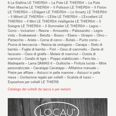
6 La Stellina LE THIERS® – La Pote LE THIERS® – La Pote
Plein Manche LE THIERS® – Il Polisson LE THIERS® – Il Fiston
LE THIERS® – L’Elégant LE THIERS® – Lo Smarty LE THIERS®
– Il Milord LE THIERS® – L’Elite LE THIERS® – L’Excellent LE
THIERS® – Il Mini LE THIERS® intelligente LE THIERS® – Il
Sologne LE THIERS® – Il Sommelier LE THIERS® – Legno –
Corno – Inclusioni – Resine – Amourette – Palissandro – Legno
viola – Snakewood – Betulla – Bosso – Ebano – Ginepro – Olivo –
Pistacchio – Ariete – Corna di cervo – Bufalo – Punto corno –
Piume di beccaccia – Resina da orologeria – Canapa – Stelo di
bambù – Foglie di bambù – Fiori – Osso di cammello – Dente di
facocero – Osso di giraffa – Molare di mammut – Crosta di
mammut – Corallo di tigre – Pioppo stabilizzato – Ferro bis –
Madreperla – Lama DAMAS 6 – Guilloche – Finitura lucida – Mitre
personalizzate – Cavatappi Cavatappi – Affilatrice manuale –
Pietre per affilare – Astucci in pelle marrone – Astucci in pelle
rossa – Confezione regalo per coltelli – Scatola di lusso –
Espositore per coltelli LE THIERS
Catalogo dei coltelli da tasca e per esterni