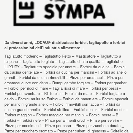
Da diversi anni, LOCAU® distribuisce forbici, tagliapollo e forbici
ai professionisti dell’industria alimentare…
Tagliatutto moderno – Tagliatutto Retto – Masticatore – Tagliatutto a
tulipano – Tagliatutto forgiato – Tagliatutto di alta qualità – Tagliatutto
LUXURY – Tagliatutto speciale per anatre – Forbici da cucina – Forbici
da cucina dentellate – Forbici da cucina per mancini – Forbici ad anello
grandi – Forbici da cucina rimovibili – Pinze per crostacei – Pinze per
crostacei curve con denti – Rompi gambe forgiato – Forbici per gamberi
– Forbici per ricci di mare – Taglia ricci di mare – Forbici per pesci –
Forbici per sventrare – Bi- forbici – Forbici da mare – Forbici forgiate a
caldo – Forbici multiuso Forbici – Forbici da panettiere – Forbici speciali
per mancini grande anello – Forbici rimovibili con tacca – Forbici da
cucina grande anello – Forbici stellina – Forbici senior – Forbici rondor –
Forbici maggiori – Forbici maggiori per mancini – Forbici rosse – Bi
Forbici – Forbici nere – Pinze per alimenti crudi – Pinze per servire –
Pinze per condimenti – Pinze per ossa – Pinze per zucchero dorato _
Pinze per zucchero cromato – Pinze per cubetti di ghiaccio – Coltello da