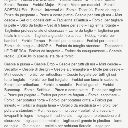
Forbici Rondor – Forbici Major – Forbici Major per mancini – Forbici
SOFTBLUE® – Forbici Universal 21- Forbici Tailor 23- Pinze da taglio –
Pinze da piegatura – Pinze a coste piatte- Cesoie per tutti gli usi – Mini
cesoie – Set di 3 coltelli dritti – Taglierina all’antica – Forbici per tagliare
la pelle – Stilo da taglio – Set di 5 lame per stilo – Taglierina rotante –
Taglierina professionale di sicurezza – Lame da taglio – Taglierina per
telaio in metallo – Taglierina grande in plastica – Hobby, Forbici per
bambini – Forbici Tempo – Forbici per la scuola – Forbici per mancini –
Forbici da intaglio JUNIOR 6 – Forbici da intaglio standard – Tagliacarte
LE THIERS®, Forbici da litografia – Forbici da inaugurazione – Scatola
regalo, LOCAU® lo specialista delle forbici
Cesoie a piuma – Cesoie Ergo – Cesoie per tutti gli usi – Mini cesoie –
Secaflor – Cesoie di design – Cesoie a cremagliera – Molle per cesoie –
Mini cesoie – Forbici per orticoltura – Cesoie forgiate per tutti gli usi
tutto forgiato – Forbici per fiori forgiate – Forbici con lama in carbonio –
Forbici per orticoltura – Forbici a rondelle – Forbici grandi – Forbici
Burocoup – Forbici Softblue – Pinze a coste piatte – Pinze per tagliare
– Pinze per piegare – Foderi per potatura forgiati – Forbici sagomate –
Forbici per potatura forte – Forbici per potatura dritta – Forbici per
innesto – Forbici a doppia lama – Coltello da elettricista – Forbici per
potatura standard – Multi levapunti multiuso – coltelli di chiusura –
levapunti in legno – levapunti tradizionale – tagliapunti professionale di
sicurezza – tagliapunti in metallo – tagliapunti grande in plastica – lame
da taglio – Outimouss – coltello per schiuma floreale – sega per